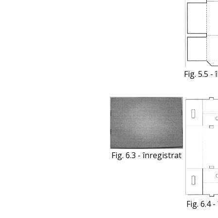
Fig. 5.5 -
Fig. 6.3 - înregistrat
Fig. 6.4 