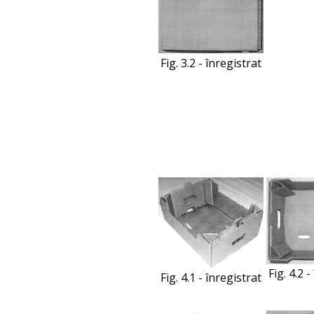
Fig. 3.2 - înregistrat
Fig. 4.2 
Fig. 4.1 - înregistrat