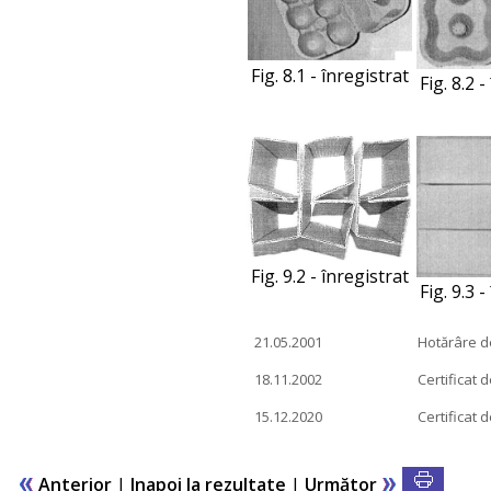
Fig. 8.1 - înregistrat
Fig. 8.2 
Fig. 9.2 - înregistrat
Fig. 9.3 
21.05.2001
Hotărâre de
18.11.2002
Certificat 
15.12.2020
Certificat 
Anterior
|
Inapoi la rezultate
|
Următor