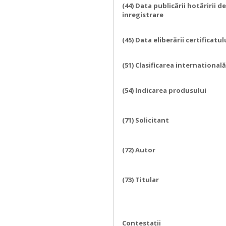
(44) Data publicării hotăririi de
inregistrare
(45) Data eliberării certificatul
(51) Clasificarea internatională
(54) Indicarea produsului
(71) Solicitant
(72) Autor
(73) Titular
Contestații