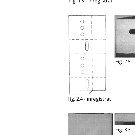
Fig. 1.5 - înregistrat
Fig. 2.5 
Fig. 2.4 - înregistrat
Fig. 3.3 