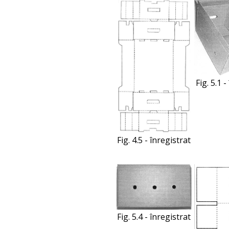
Fig. 5.1 
Fig. 4.5 - înregistrat
Fig. 5.4 - înregistrat