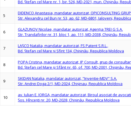
Bd. Ştefan cel Mare nr. 1, bir. 526, MD-2021, mun. Chişinău, Rep
DIDENCO Anastasia, mandatar autorizat, OPICONSULTING GRUP 
5
Str. Alexandru cel Bun nr. 53, ap. 62, MD-6801, Ialoveni, Republi
GLAZUNOV Nicolae, mandatar autorizat, Agenţia TREI G S.A.
6
Str. Trandafirilor nr. 31, bloc 1, ap. 111, MD-2038, Chişinău, Repu
LAŞCO Natalia, mandatar autorizat, FS Patent S.R.L.,
7
Bd. Ştefan cel Mare şi Sfint 134, Chişinău, Republica Moldova
POPA Cristina, mandatar autorizat, IP Consult, grup de consulta
8
Bd. Ştefan cel Mare şi Sfânt nr. 65, of. 700, MD-2001, Chişinău, 
SKIDAN Natalia, mandatar autorizat, "Inventie-MDV" S.A.
9
Str. Andrei Doga 2/1, MD-2024, Chişinau, Republica Moldova
av. Iulian E. IORGA, mandatar autorizat, Biroul asociat de avocati 
10
Şos. Hînceşti nr. 20, MD-2028, Chişinău, Republica Moldova