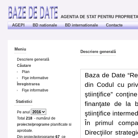
AGENTIA DE STAT PENTRU PROPRIETA
AGEPI
BD nationale
BD internationale
Contacte
Meniu
Descriere generală
Descriere generală
Căutare
Plan
Baza de Date “Rezu
Fişe informative
din Codul cu priv
Înregistrarea
Fişe informative
ştiinţifice” conţi
Statistici
finanţate de la b
ştiinţifice interm
Pe anul
Total
218
- numărul de
În primul compa
proiecte/programe
planificate si
aprobate.
Direcţiilor strateg
Din proiecte/programe
67
ce