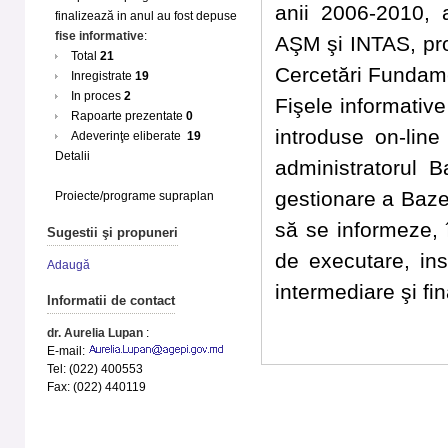
anii 2006-2010, 
finalizează in anul au fost depuse
fise informative
:
AŞM şi INTAS, pr
Total
21
Cercetări Fundame
Inregistrate
19
In proces
2
Fişele informative 
Rapoarte prezentate
0
introduse on-line
Adeverinţe eliberate
19
Detalii
administratorul B
gestionare a Bazei
Proiecte/programe supraplan
să se informeze, 
Sugestii şi propuneri
de executare, inst
Adaugă
intermediare şi fin
Informatii de contact
dr. Aurelia Lupan
:
E-mail:
Tel: (022) 400553
Fax: (022) 440119