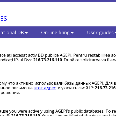
ES
national DB
On-line filing
User guides
ce ați accesat activ BD publice AGEPI. Pentru restabilirea ac
indicați IP-ul Dvs:
216.73.216.110
. După ce solicitarea va fi ana
тому что активно использовали базы данных AGEPI. Для 
онное письмо на
этот адрес
и указать свой IP:
216.73.216
 решении.
use you were actively using AGEPI’s public databases. To re
ur IP:
216.73.216.110
. You will be notified of the decision tak