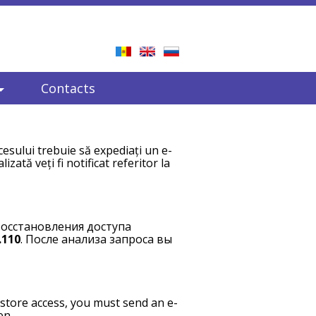
Contacts
cesului trebuie să expediați un e-
lizată veți fi notificat referitor la
восстановления доступа
.110
. После анализа запроса вы
store access, you must send an e-
en.