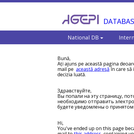
DATABAS
National DB
Inter
Bună,
Ați ajuns pe această pagina deoare
mail pe
această adresă
în care să 
decizia luată.
Здравствуйте,
Вы попали на эту страницу, по
необходимо отправить электр
будете уведомлены о принятом
Hi,
You've ended up on this page beca
mail to
this address
, containing yo