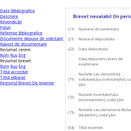
Date Bibliografice
Brevet nevalabil (în per
Descriere
Revendicări
Figuri
(11)
Numarul documentului
Referinţe Bibliografice
Documente depuse de solicitant
(21)
Numarul depozitului
Raport de documentare
(22)
Data depozitului
Rezumat cerere:
Rom
Rus
Eng
Data depunerii cererii de
Rezumat brevet:
examinare:
Rom
Rus
Eng
Titlul accordat
Numele sau denumirea
Titlul eliberat
(71)
solicitantului (solicitanţilor), c
Registrul Brevet De Inventie
ţării
Numele inventatorului
(72)
(inventatorilor), codul ţării
Numele sau denumirea titular
(73)
(titularilor), codul ţării
(54)
Titlul inventiei