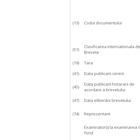
(13)
Codul documentului
Clasificarea Internationala d
(51)
Brevete
(19)
Tara
(41)
Data publicarii cererii
Data publicarii hotararii de
(45)
acordare a brevetului
(47)
Data eliberării brevetului
(74)
Reprezentant
Examinator(i) la examinarea 
fond