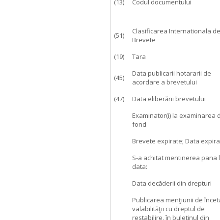
(13)
Codul documentului
Clasificarea Internationala d
(51)
Brevete
(19)
Tara
Data publicarii hotararii de
(45)
acordare a brevetului
(47)
Data eliberării brevetului
Examinator(i) la examinarea 
fond
Brevete expirate; Data expirar
S-a achitat mentinerea pana 
data:
Data decăderii din drepturi
Publicarea menţiunii de încet
valabilităţii cu dreptul de
restabilire, în buletinul din