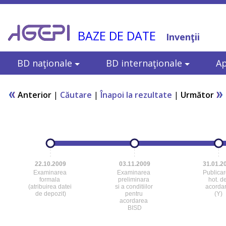
BAZE DE DATE
Invenţii
BD naţionale
BD internaţionale
Ap
Anterior
|
Căutare
|
Înapoi la rezultate
|
Următor
22.10.2009
03.11.2009
31.01.2
Examinarea
Examinarea
Publica
formala
preliminara
hot. d
(atribuirea datei
si a conditiilor
acorda
de depozit)
pentru
(Y)
acordarea
BISD