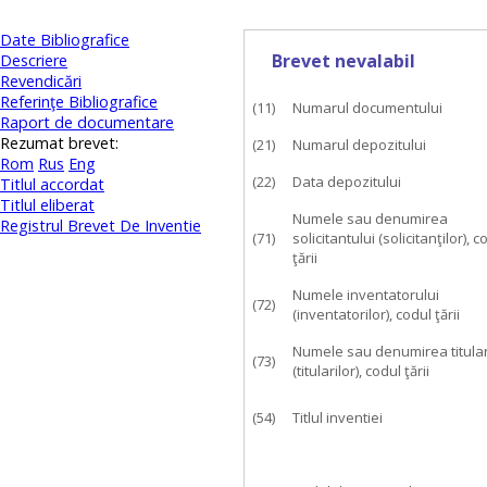
Date Bibliografice
Brevet nevalabil
Descriere
Revendicări
Referinţe Bibliografice
(11)
Numarul documentului
Raport de documentare
Rezumat brevet:
(21)
Numarul depozitului
Rom
Rus
Eng
(22)
Data depozitului
Titlul accordat
Titlul eliberat
Numele sau denumirea
Registrul Brevet De Inventie
(71)
solicitantului (solicitanţilor), c
ţării
Numele inventatorului
(72)
(inventatorilor), codul ţării
Numele sau denumirea titular
(73)
(titularilor), codul ţării
(54)
Titlul inventiei