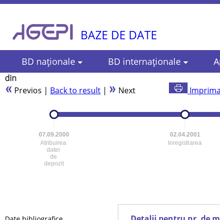
BAZE DE DATE
BD naţionale
BD internaţionale
A
din
Previos
|
Back to result
|
Next
Imprima
07.09.2000
02.04.2001
Atribuirea
Inregistrarea
datei
de
depozit
Detalii pentru nr. de 
Date bibliografice