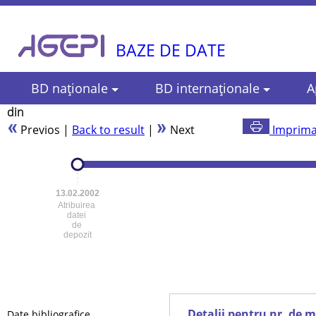
BAZE DE DATE
BD naţionale
BD internaţionale
A
din
Previos
|
Back to result
|
Next
Imprima
13.02.2002
Atribuirea
datei
de
depozit
Detalii pentru nr. de 
Date bibliografice