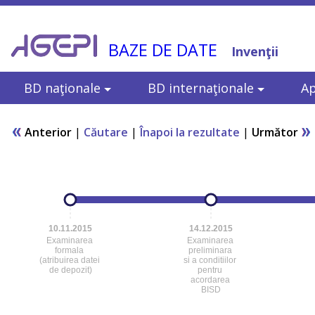
BAZE DE DATE
Invenţii
BD naţionale
BD internaţionale
Ap
Anterior
|
Căutare
|
Înapoi la rezultate
|
Următor
10.11.2015
14.12.2015
Examinarea
Examinarea
formala
preliminara
(atribuirea datei
si a conditiilor
de depozit)
pentru
acordarea
BISD